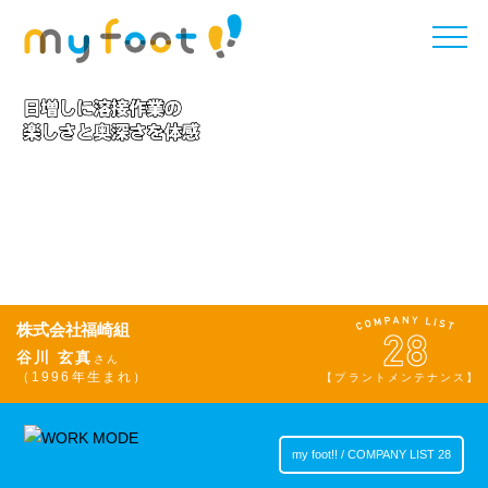
toggle
naviga
株式会社福崎組
谷川 玄真
さん
（1996年生まれ）
【プラントメンテナンス】
my foot!! / COMPANY LIST 28