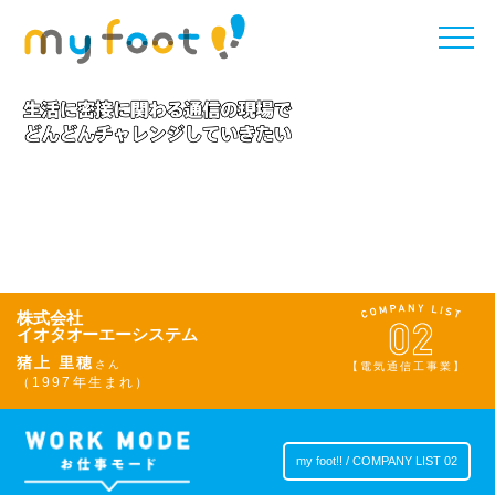
toggle
naviga
株式会社
イオタオーエーシステム
猪上 里穂
さん
【電気通信工事業】
（1997年生まれ）
my foot!! / COMPANY LIST 02