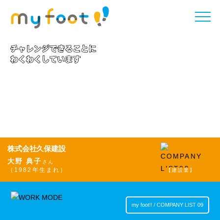
toggle
naviga
株式会社久保建設
大野 典子
さん
（1982年生まれ）
【建設業】
my foot!! / COMPANY LIST 09