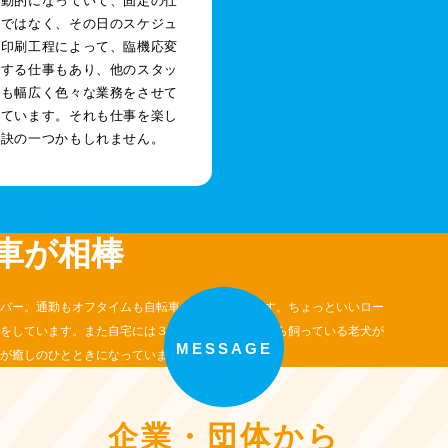
流動的になっていて、固定の仕
けではなく、その日のスケジュ
や印刷工程によって、臨機応変
当する仕事もあり、他のスタッ
りも幅広く色々な業務をさせて
っています。それも仕事を楽し
秘訣の一つかもしれません。
車が相棒
バー。通勤もオフタイムも自転車を愛用しています。ちょっといいロー
をしています。また自宅には３匹の猫と中学時代から飼っている老犬が
MESSAGE
が癒しのひとときになっています。
企業・団体から