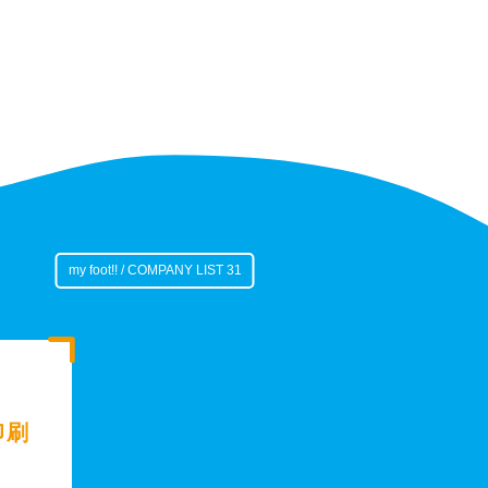
my foot!! / COMPANY LIST 31
印刷