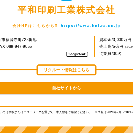
平和印刷工業株式会社
会社HPはこちらから
https://www.heiwa.co.jp
松山市福音寺町728番地
資本金/3,000万円
AX.089-947-9055
売上高/5億円
（20
従業員/30名
GoogleMAP
リクルート情報はこちら
自社サイトから
ついては学校またはハローワークを通じて、求人票をご確認ください。
※情報は2020年9月～20