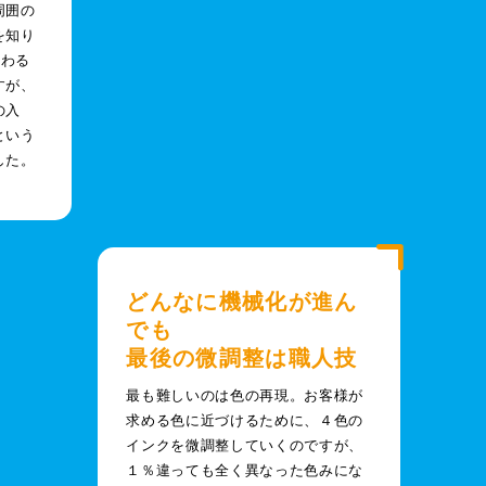
周囲の
を知り
関わる
すが、
の入
という
した。
どんなに機械化が進ん
でも
最後の微調整は職人技
最も難しいのは色の再現。お客様が
求める色に近づけるために、４色の
インクを微調整していくのですが、
１％違っても全く異なった色みにな