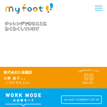
toggle
naviga
株式会社久保建設
大野 典子
さん
（1982年生まれ）
【建設業】
my foot!! / COMPANY LIST 09