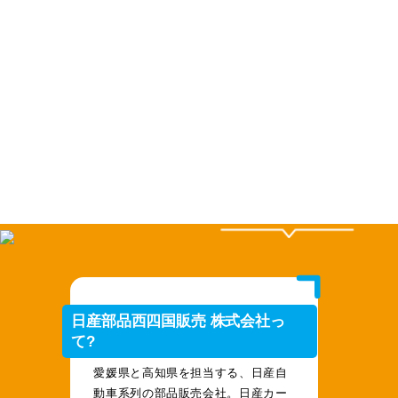
日産部品西四国販売
株式会社
宇都宮 洋介
さん
（1997年生まれ）
出身校/日産愛媛自動車大学校
日産部品西四国販売 株式会社っ
て?
愛媛県と高知県を担当する、日産自
動車系列の部品販売会社。日産カー