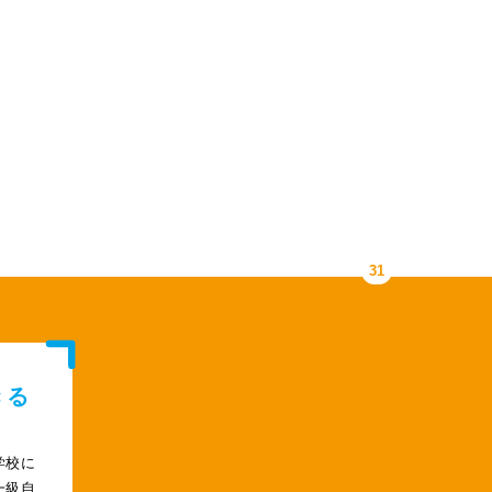
COMPANY LIST
31
きる
学校に
一級自