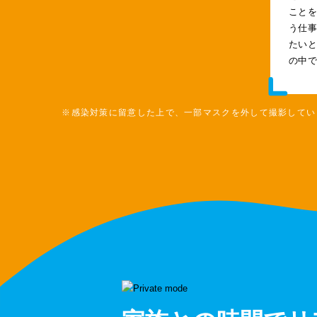
こと
う仕
たい
の中
※感染対策に留意した上で、一部マスクを外して撮影してい