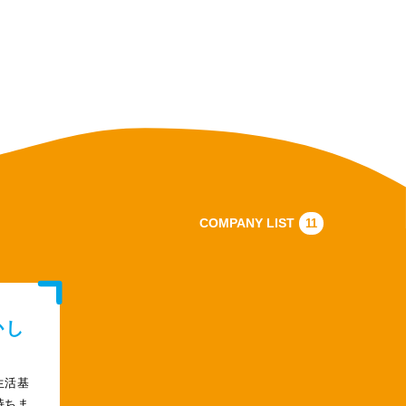
COMPANY LIST
11
かし
生活基
持ちま