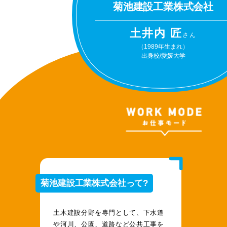
菊池建設工業株式会社
土井内 匠
さん
（1989年生まれ）
出身校/愛媛大学
菊池建設工業株式会社って?
土木建設分野を専門として、下水道
や河川、公園、道路など公共工事を