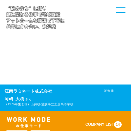
toggle
naviga
江南ラミネート株式会社
製造業
岡崎 大樹
さん
（1976年生まれ）
出身校/愛媛県立土居高等学校
COMPANY LIST
14