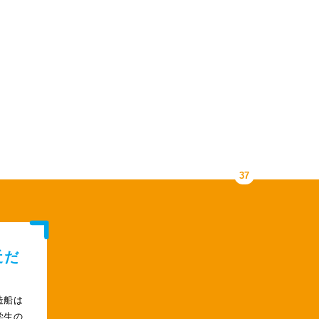
COMPANY LIST
37
近だ
造船は
学生の