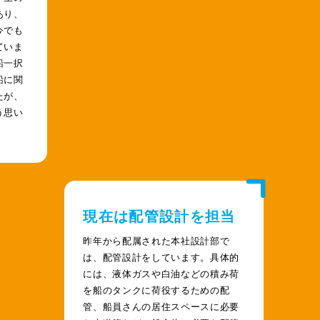
あり、
今でも
ていま
船一択
船に関
たが、
う思い
現在は配管設計を担当
昨年から配属された本社設計部で
は、配管設計をしています。具体的
には、液体ガスや白油などの積み荷
を船のタンクに荷役するための配
管、船員さんの居住スペースに必要