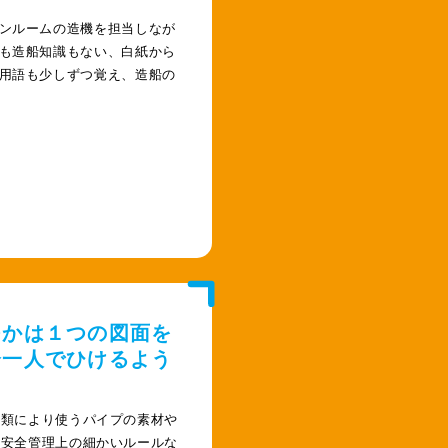
ンルームの造機を担当しなが
も造船知識もない、白紙から
用語も少しずつ覚え、造船の
つかは１つの図面を
分一人でひけるよう
種類により使うパイプの素材や
、安全管理上の細かいルールな