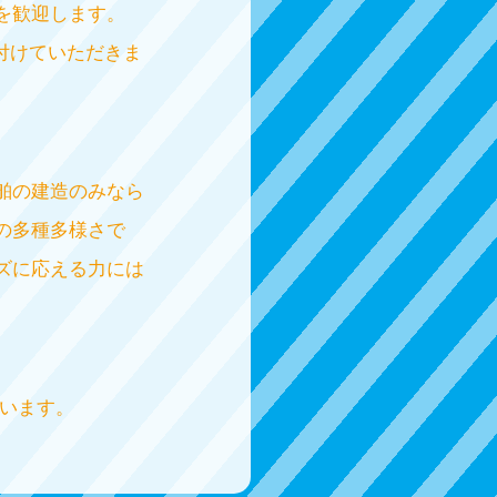
を歓迎します。
付けていただきま
舶の建造のみなら
の多種多様さで
ズに応える力には
行います。