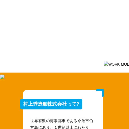
村上秀造船株式会社
村上 洋平
さん
（1997年生まれ）
出身校/愛媛県立今治北高校
村上秀造船株式会社って?
世界有数の海事都市である今治市伯
方島にあり、１世紀以上にわたり