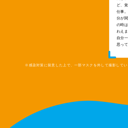
ど、
仕事
分が
の時
わえ
自分
思っ
※感染対策に留意した上で、一部マスクを外して撮影してい