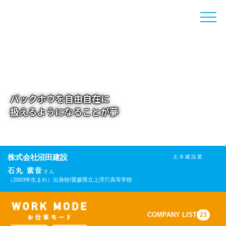
toggle
naviga
バックホウを自由自在に
扱えるようになることが夢
株式会社沼田建設
土木建設業
石丸 紫音
さん
（2003年生まれ）
出身校/愛媛県立上浮穴高等学校
COMPANY LIST
23