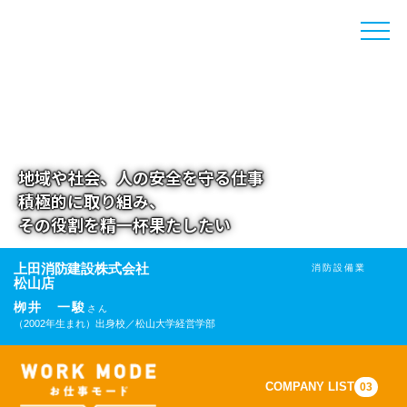
toggle
naviga
地域や社会、人の安全を守る仕事
積極的に取り組み、
その役割を精一杯果たしたい
上田消防建設株式会社
消防設備業
松山店
栁井 一駿
さん
（2002年生まれ）
出身校／松山大学経営学部
COMPANY LIST
03