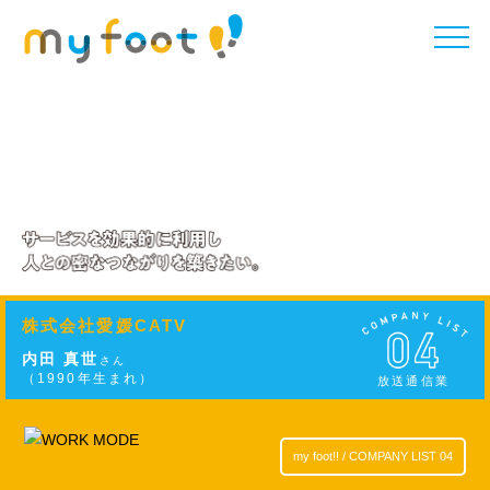
toggle
naviga
株式会社愛媛CATV
内田 真世
さん
（1990年生まれ）
放送通信業
my foot!! / COMPANY LIST 04