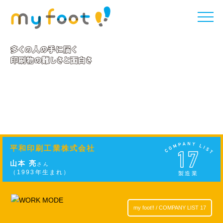
toggle
naviga
平和印刷工業株式会社
山本 亮
さん
（1993年生まれ）
製造業
my foot!! / COMPANY LIST 17