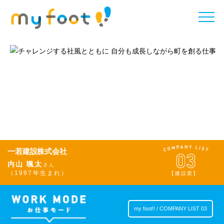
toggle
naviga
一若建設株式会社
内山 颯太
さん
（1997年生まれ）
【建設業】
my foot!! / COMPANY LIST 03