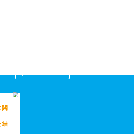
my foot!! / COMPANY LIST 02
に関
た結