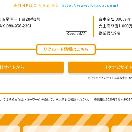
会社HPはこちらから
http://www.iotaoa.com/
松山市星岡一丁目28番1号
資本金/1,000万円
AX.089-958-2361
売上高/3億1,000
従業員/19名
GoogleMAP
リクルート情報はこちら
社サイトから
リクナビサイ
※リクナビ等のサイトに高校生向け
ついては学校またはハローワークを通じて、求人票をご確認ください。
※情報は2020年9月～20