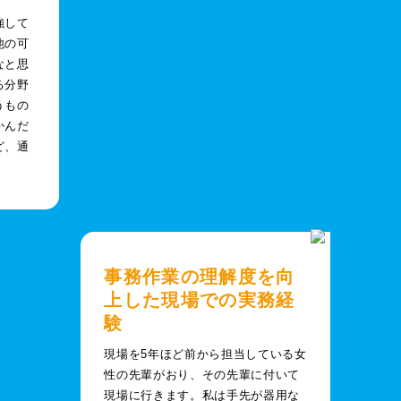
強して
他の可
なと思
る分野
うもの
かんだ
ど、通
事務作業の理解度を向
上した現場での実務経
験
現場を5年ほど前から担当している女
性の先輩がおり、その先輩に付いて
現場に行きます。私は手先が器用な