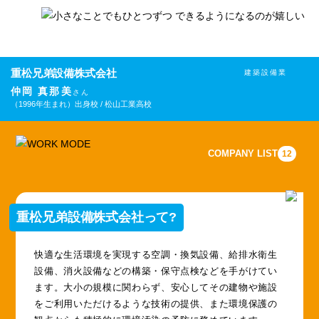
重松兄弟設備株式会社
建築設備業
仲岡 真那美
さん
（1996年生まれ）
出身校 / 松山工業高校
COMPANY LIST
12
重松兄弟設備株式会社って?
快適な生活環境を実現する空調・換気設備、給排水衛生
設備、消火設備などの構築・保守点検などを手がけてい
ます。大小の規模に関わらず、安心してその建物や施設
をご利用いただけるような技術の提供、また環境保護の