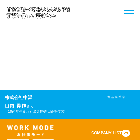
toggle
naviga
株式会社中温
食品製造業
山内 勇作
さん
（1994年生まれ）
出身校/新田高等学校
COMPANY LIST
29