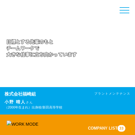
toggle
naviga
株式会社福崎組
プラントメンテナンス
小野 晴人
さん
（2000年生まれ）
出身校/新田高等学校
COMPANY LIST
33