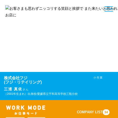
toggle
naviga
株式会社フジ
小売業
(フジ・リテイリング)
三浦 真依
さん
（2001年生まれ）
出身校/愛媛県立宇和高等学校三瓶分校
COMPANY LIST
34