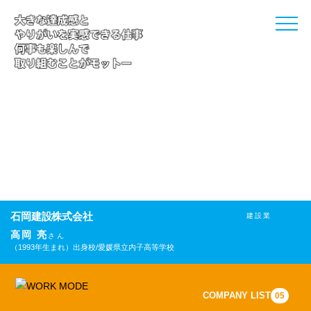
toggle
naviga
石岡建設株式会社
建設業
高岡 亮
さん
（1993年生まれ）
出身校/愛媛県立内子高等学校
COMPANY LIST
05