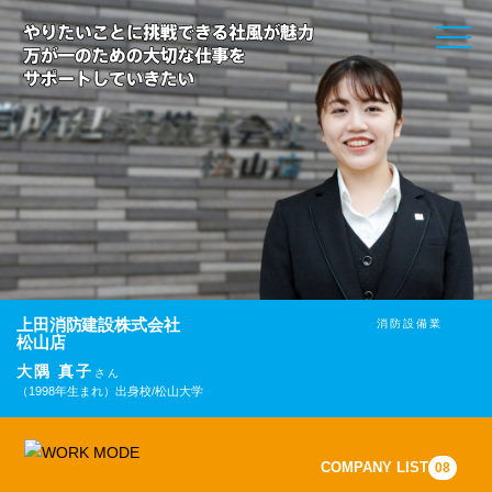
toggle
naviga
上田消防建設株式会社
消防設備業
松山店
大隅 真子
さん
（1998年生まれ）
出身校/松山大学
COMPANY LIST
08