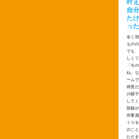
叶
自
た
っ
全く
もの
でも
しく
「今
ね」な
ーム
得意だ
の様
して
投稿
作業
くり
のこ
ただ