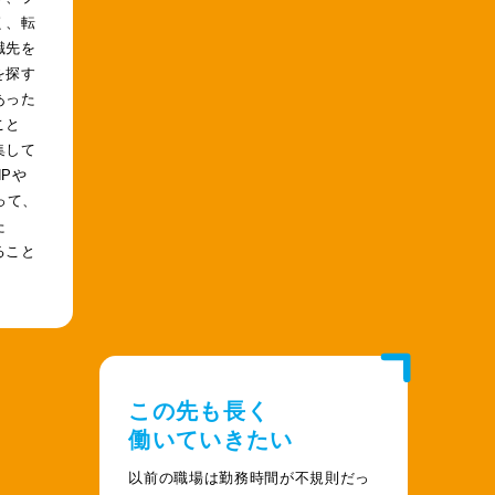
く、転
職先を
を探す
あった
こと
集して
Pや
って、
た
ること
この先も長く
働いていきたい
以前の職場は勤務時間が不規則だっ