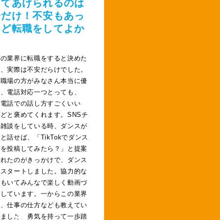
えてあげられるのは
分だけ！不安もあっ
けど転職をしてよか
た
別の業界に転職をすると決めた
の、実際は不安だらけでした。
、職場の方がみなさん本当に優
て、電話対応一つとっても、
の電話での話し方すごくいい
どと褒めてくれます。SNSチ
で雑談をしている時、ダンスが
と話せば、「TikTokでダンス
子を投稿してみたら？」と提案
くれたのがきっかけで、ダンス
がスタートしました。協力的な
員もいてみんなで楽しく動画づ
をしています。一からこの業界
と、仕事の仕方なども教えてい
きました。勇気を持って一歩踏