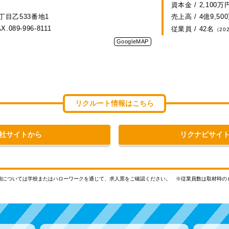
資本金 / 2,100万
目乙533番地1
売上高 / 4億9,50
X.089-996-8111
従業員 / 42名
（20
GoogleMAP
リクルート情報はこちら
社サイトから
リクナビサイ
細については学校またはハローワークを通じて、求人票をご確認ください。
※従業員数は取材時の