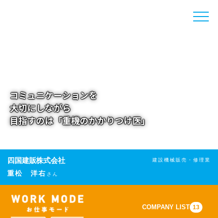
toggle
naviga
コミュニケーションを
大切にしながら
目指すのは「重機のかかりつけ医」
四国建販株式会社
建設機械販売・修理業
重松 洋右
さん
COMPANY LIST
13