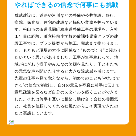
やればできるの信念で何事にも挑戦
成武建設は、道路や河川などの整備や公共施設、銀行、
病院、保育所、住宅の建設など幅広い業務を担っていま
す。松山市の市道花園町線車道整備工事の現場を、入社
１年目に経験。町立松前小学校の放課後児童クラブの建
設工事では、プラン提案から施工、完成まで携わりまし
た。もともと現場の大小に関係なく“ものづくり”に関わり
たいという思いがありました。工事が無事終わって、地
域がにぎわう様子やみんなの笑顔を見たり、子どもたち
の元気な声を聞いたりすると大きな達成感を感じます。
先輩の仕事を見て覚えながら、初めてのことも“やればで
きる”の信念で挑戦し、自分の意見を率直に相手に伝えて
意思疎通を図るなど自分のスタイルを築くことができま
した。それは何事も互いに相談し助け合う会社の雰囲気
と、社員を信頼してくれる社風だからこそ実現できたの
だと実感しています。