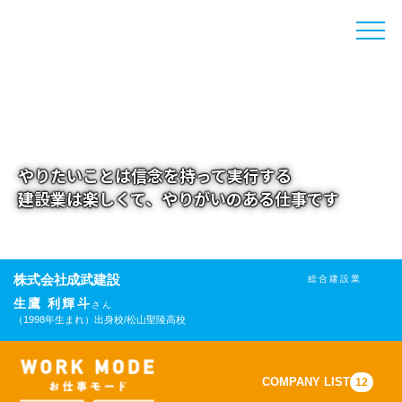
toggle
naviga
やりたいことは信念を持って実行する
建設業は楽しくて、やりがいのある仕事です
株式会社成武建設
総合建設業
生鷹 利輝斗
さん
（1998年生まれ）
出身校/松山聖陵高校
COMPANY LIST
12