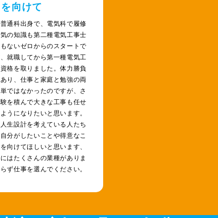
目を向けて
は普通科出身で、電気科で履修
電気の知識も第二種電気工事士
格もないゼロからのスタートで
が、就職してから第一種電気工
の資格を取りました。体力勝負
もあり、仕事と家庭と勉強の両
簡単ではなかったのですが、さ
経験を積んで大きな工事も任せ
るようになりたいと思います。
の人生設計を考えている人たち
、自分がしたいことや得意なこ
目を向けてほしいと思います、
中にはたくさんの業種がありま
焦らず仕事を選んでください。