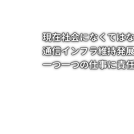
現在社会になくては
通信インフラ維持発
一つ一つの仕事に責
電気通信工事業