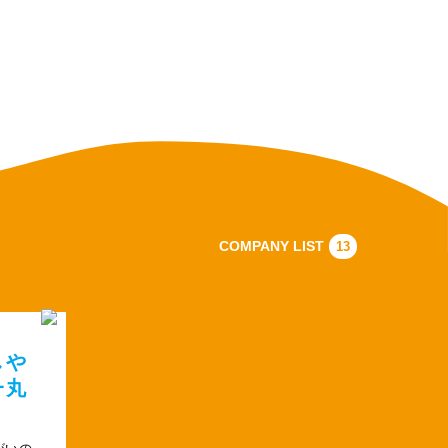
COMPANY LIST
13
しや
一丸
がいの