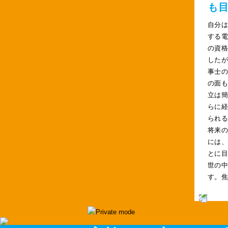
も
自分
する
の資
した
事士
の面
立は
らに
られ
将来
には
とに
世の
す。