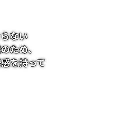
ならない
展のため、
任感を持って