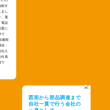
信頼す
しまし
す。電
、電話
装置に
事で
設備部
通信・
搬出入
の社員
境で
図面から部品調達まで
自社一貫で行う会社の