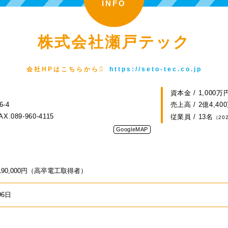
INFO
株式会社瀬戸テック
会社HPはこちらから
https://seto-tec.co.jp
資本金 / 1,000万
-4
売上高 / 2億4,40
AX.089-960-4115
従業員 / 13名
（20
GoogleMAP
190,000円（高卒電工取得者）
96日