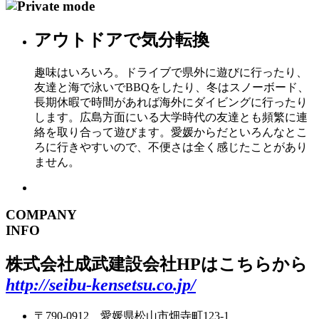
アウトドアで気分転換
趣味はいろいろ。ドライブで県外に遊びに行ったり、
友達と海で泳いでBBQをしたり、冬はスノーボード、
長期休暇で時間があれば海外にダイビングに行ったり
します。広島方面にいる大学時代の友達とも頻繁に連
絡を取り合って遊びます。愛媛からだといろんなとこ
ろに行きやすいので、不便さは全く感じたことがあり
ません。
COMPANY
INFO
株式会社成武建設
会社HPはこちらから
http://seibu-kensetsu.co.jp/
〒790-0912 愛媛県松山市畑寺町123-1