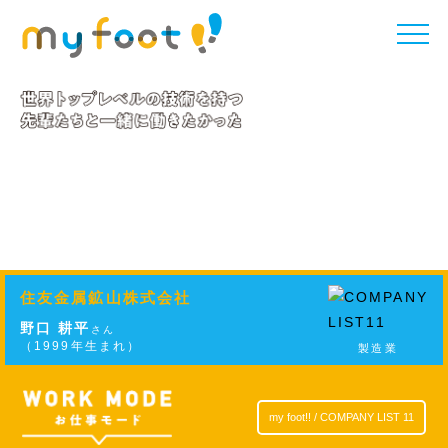
toggle
naviga
住友金属鉱山株式会社
野口 耕平
さん
（1999年生まれ）
製造業
my foot!! / COMPANY LIST 11