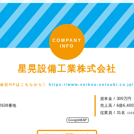
COMPANY
INFO
星晃設備工業株式会社
会社HPはこちらから
https://www.seikou-setsubi.co.jp/
資本金 / 300万円
638番地
売上高 / 6億6,40
従業員 / 31名
（20
GoogleMAP