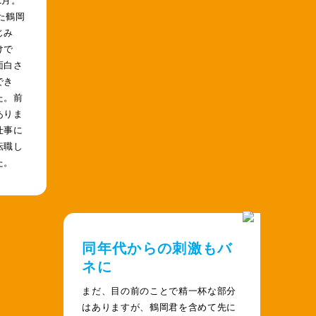
た鶴岡
じみ
けで
面白さ
でき
た。前
ありま
仕事に
転職し
た。
同年代からの刺激もバ
ネに
まだ、目の前のことで精一杯な部分
はありますが、鶴岡君を含めて先に