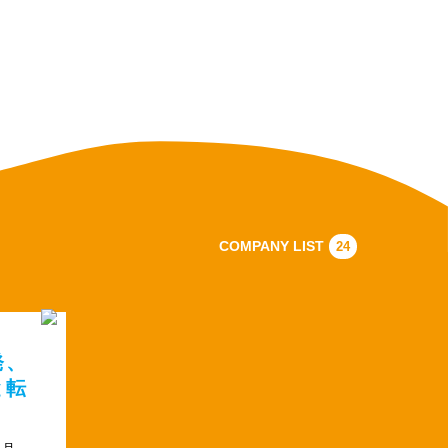
COMPANY LIST
24
発、
と転
1月。