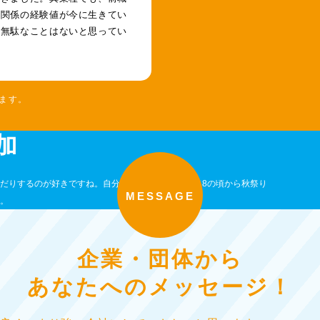
間関係の経験値が今に生きてい
、無駄なことはないと思ってい
。
ます。
加
だりするのが好きですね。自分らしくいられます。18の頃から秋祭り
MESSAGE
。
企業・団体から
あなたへのメッセージ！