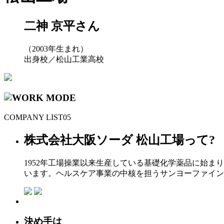
二神 京平
さん
（2003年生まれ）
出身校／松山工業高校
COMPANY LIST
05
株式会社大阪ソーダ 松山工場って?
1952年工場操業以来生産している基礎化学薬品に始
います。ヘルスケア事業の中核を担うサンヨーファイン株
決め手は