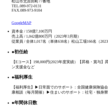
松山市北吉田町77番地
TEL.089-972-0131
FAX.089-973-9104
GoogleMAP
資本金 / 158億7,100万円
売上高 / 1,042億800万円
（2023年3月期）
従業員 / 全体1,017名（単体638名）松山工場166名
（202
●
初任給
【Eコース】198,000円(2023年度実績）【昇格・賞
ン支援金など
●
福利厚生
【福利厚生】▶日常面でのサポート：全国健康保険協会
康相談（毎月開催）▶住まいのサポート：社宅・独身寮
●
年間休日数